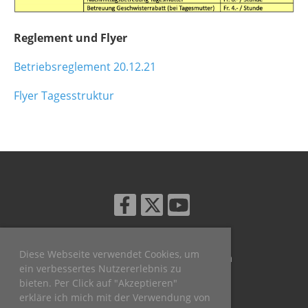
Reglement und Flyer
Betriebsreglement 20.12.21
Flyer Tagesstruktur
Diese Webseite verwendet Cookies, um
© Ortsgemeinde Weisstannen
ein verbessertes Nutzererlebnis zu
Erstellt mit ClubDesk Vereinssoftware
bieten. Per Click auf "Akzeptieren"
erkläre ich mich mit der Verwendung von